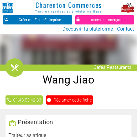
Charenton Commerces
Tous vos services et produits en ligne
Créer ma Fiche Entreprise
Accès commerçant
Découvrir la plateforme
Contact
󰒦
Cafés Restaurants
Wang Jiao
01.43.53.42.83
Réclamer cette fiche
Présentation
Traiteur asiatique