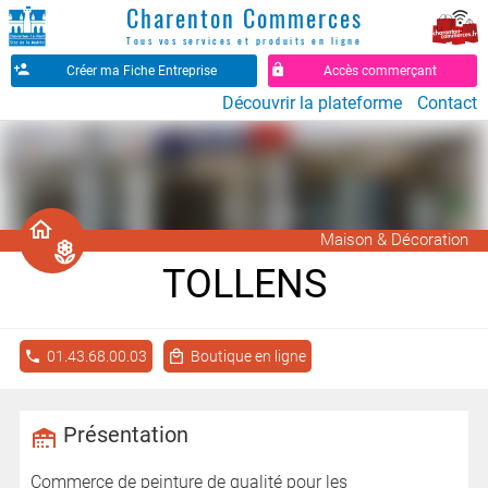
Charenton Commerces
Tous vos services et produits en ligne
Créer ma Fiche Entreprise
Accès commerçant
Découvrir la plateforme
Contact
󰚡
Maison & Décoration
󰧰
TOLLENS
01.43.68.00.03
Boutique en ligne
Présentation
Commerce de peinture de qualité pour les