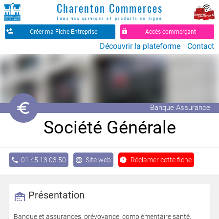
Charenton Commerces
Tous vos services et produits en ligne
Créer ma Fiche Entreprise
Accès commerçant
Découvrir la plateforme
Contact
󰆭
Banque Assurance
Société Générale
01.45.13.03.50
Site web
Réclamer cette fiche
Présentation
Banque et assurances, prévoyance, complémentaire santé.