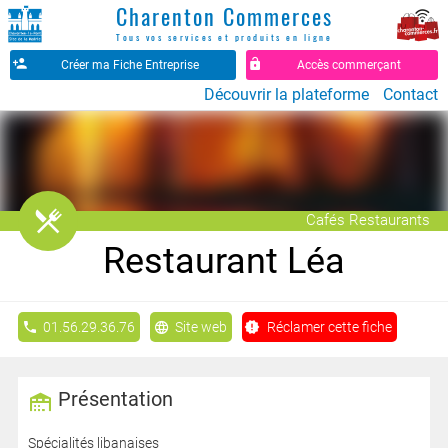
Charenton Commerces
Tous vos services et produits en ligne
Créer ma Fiche Entreprise
Accès commerçant
Découvrir la plateforme
Contact
󰒦
Cafés Restaurants
Restaurant Léa
01.56.29.36.76
Site web
Réclamer cette fiche
Présentation
Spécialités libanaises