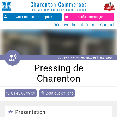
Charenton Commerces
Tous vos services et produits en ligne
Créer ma Fiche Entreprise
Accès commerçant
Découvrir la plateforme
Contact
󱌈
Autres services aux entreprises
Pressing de
Charenton
01.43.68.99.39
Boutique en ligne
Présentation