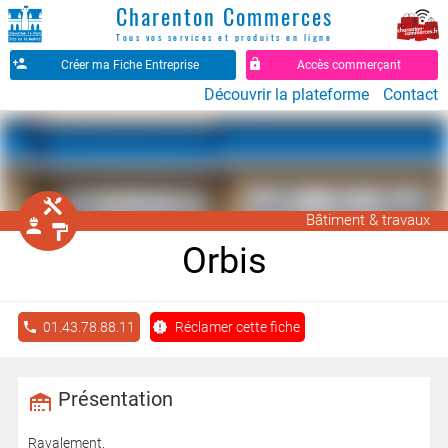
Charenton Commerces
Tous vos services et produits en ligne
Créer ma Fiche Entreprise
Accès commerçant
Découvrir la plateforme
Contact
󱁤
Bâtiment & travaux
󰖵
󰉼
Orbis
01.43.78.88.11
Réclamer cette fiche
Présentation
Ravalement.