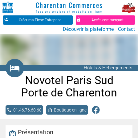
Charenton Commerces
Tous vos services et produits en ligne
Créer ma Fiche Entreprise
Accès commerçant
Découvrir la plateforme
Contact
󰋣
Hôtels & Hébergements
Novotel Paris Sud
Porte de Charenton
01.46.76.60.60
Boutique en ligne
Présentation