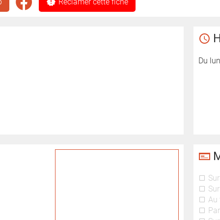
b
Réclamer cette fiche
H
Du lu
M
Sur
Sur
Au 
Par