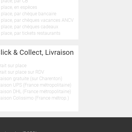
 place, par CB
 place, en espèces
 place, par chèque bancaire
 place, par chèques vacances ANCV
 place, par chèques cadeaux
 place, par tickets restaurants
lick & Collect, Livraison
rait sur place
rait sur place sur RDV
raison gratuite (sur Charenton)
raison UPS (France métropolitaine)
raison DHL (France métropolitaine)
raison Colissimo (France métrop.)