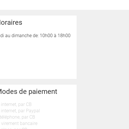
oraires
ndi au dimanche de: 10h00 à 18h00
odes de paiement
 internet, par CB
 internet, par Paypal
téléphone, par CB
 virement bancaire