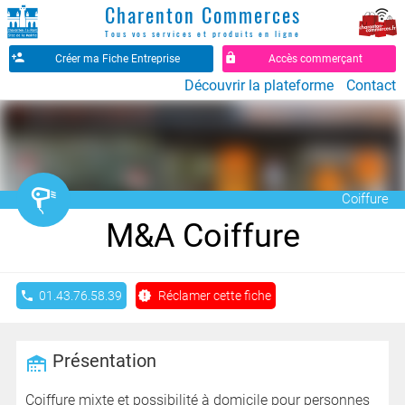
Charenton Commerces
Tous vos services et produits en ligne
Créer ma Fiche Entreprise
Accès commerçant
Découvrir la plateforme
Contact
󱃰
Coiffure
M&A Coiffure
01.43.76.58.39
Réclamer cette fiche
Présentation
Coiffure mixte et possibilité à domicile pour personnes