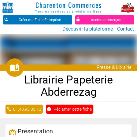
Charenton Commerces
Tous vos services et produits en ligne
Créer ma Fiche Entreprise
Accès commerçant
Découvrir la plateforme
Contact
󰗚
Presse & Librairie
Librairie Papeterie
Abderrezag
01.48.93.03.73
Réclamer cette fiche
Présentation