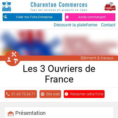
Charenton Commerces
Tous vos services et produits en ligne
Créer ma Fiche Entreprise
Accès commerçant
Découvrir la plateforme
Contact
󱁤
Bâtiment & travaux
󰖵
󰉼
Les 3 Ouvriers de
France
01.43.75.54.71
Site web
Réclamer cette fiche
Présentation