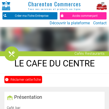
Charenton Commerces
Tous vos services et produits en ligne
Créer ma Fiche Entreprise
Accès commerçant
Découvrir la plateforme
Contact
󰒦
Cafés Restaurants
LE CAFE DU CENTRE
Réclamer cette fiche
Présentation
Café, bar.