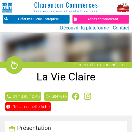
Charenton Commerces
Tous vos services et produits en ligne
Créer ma Fiche Entreprise
Accès commerçant
Découvrir la plateforme
Contact
󰲄
Primeurs bio, raisonné, vrac
La Vie Claire
01.48.93.40.46
Site web
Réclamer cette fiche
Présentation