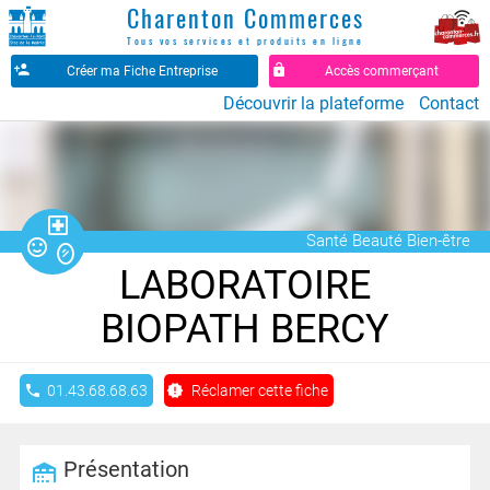
Charenton Commerces
Tous vos services et produits en ligne
Créer ma Fiche Entreprise
Accès commerçant
Découvrir la plateforme
Contact
󰿷
Santé Beauté Bien-être
󰇵
󱇽
LABORATOIRE
BIOPATH BERCY
01.43.68.68.63
Réclamer cette fiche
Présentation