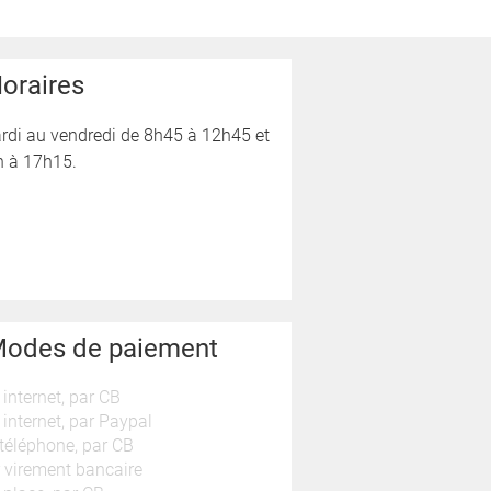
oraires
rdi au vendredi de 8h45 à 12h45 et
h à 17h15.
odes de paiement
 internet, par CB
 internet, par Paypal
téléphone, par CB
 virement bancaire