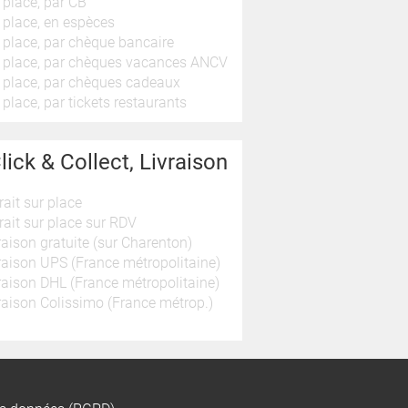
 place, par CB
 place, en espèces
 place, par chèque bancaire
 place, par chèques vacances ANCV
 place, par chèques cadeaux
 place, par tickets restaurants
lick & Collect, Livraison
rait sur place
rait sur place sur RDV
raison gratuite (sur Charenton)
raison UPS (France métropolitaine)
raison DHL (France métropolitaine)
raison Colissimo (France métrop.)