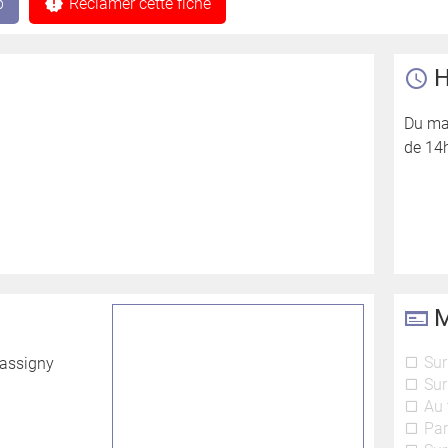
b
Réclamer cette fiche
H
Du ma
de 14
M
Sur
Tassigny
Sur
Au 
Par