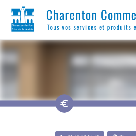
Charenton Comme
Tous vos services et produits 
󰆭