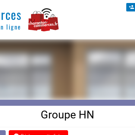
rces
en ligne
Groupe HN