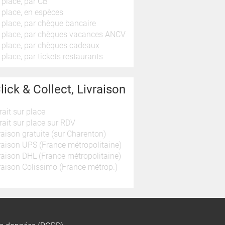
 place, par CB
 place, en espèces
 place, par chèque bancaire
 place, par chèques vacances ANCV
 place, par chèques cadeaux
 place, par tickets restaurants
lick & Collect, Livraison
rait sur place
rait sur place sur RDV
raison gratuite (sur Charenton)
raison UPS (France métropolitaine)
raison DHL (France métropolitaine)
raison Colissimo (France métrop.)