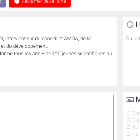
b
Réclamer cette fiche
H
l, intervient sur du conseil et AMOA, de la
Du lun
s et du développement.
forme tous les ans + de 120 jeunes scientifiques au
M
Sur
Sur
Au 
Par