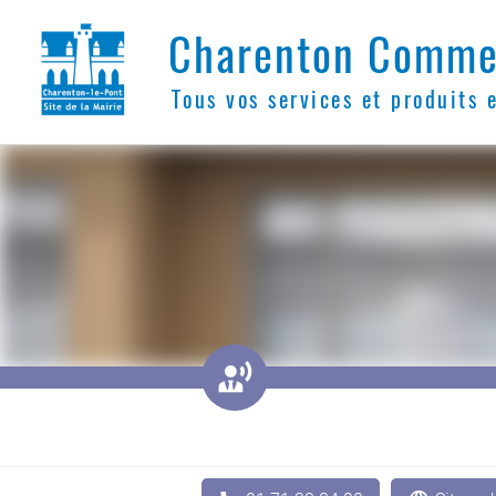
Charenton Comme
Tous vos services et produits 
󱌈