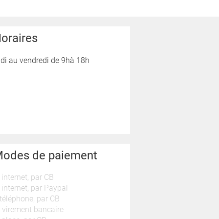
oraires
di au vendredi de 9hà 18h
odes de paiement
 internet, par CB
 internet, par Paypal
téléphone, par CB
 virement bancaire