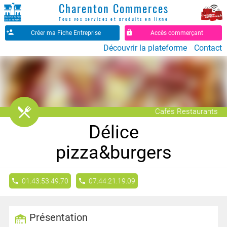
Charenton Commerces
Tous vos services et produits en ligne
Créer ma Fiche Entreprise
Accès commerçant
Découvrir la plateforme
Contact
󰒦
Cafés Restaurants
Délice
pizza&burgers
01.43.53.49.70
07.44.21.19.09
Présentation