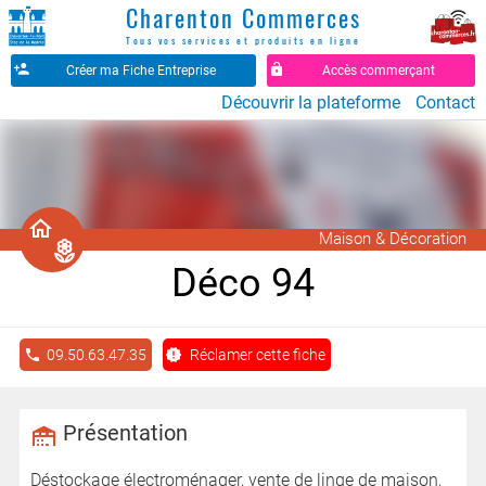
Charenton Commerces
Tous vos services et produits en ligne
Créer ma Fiche Entreprise
Accès commerçant
Découvrir la plateforme
Contact
󰚡
Maison & Décoration
󰧰
Déco 94
09.50.63.47.35
Réclamer cette fiche
Présentation
Déstockage électroménager, vente de linge de maison,