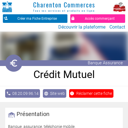
Charenton Commerces
Tous vos services et produits en ligne
Créer ma Fiche Entreprise
Accès commerçant
Découvrir la plateforme
Contact
󰆭
Banque Assurance
Crédit Mutuel
08.20.09.96.14
Site web
Réclamer cette fiche
Présentation
Banque, assurance, téléphonie mobile.