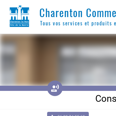
Charenton Comme
Tous vos services et produits 
󱌈
Cons