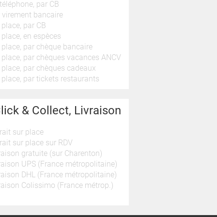
téléphone, par CB
 virement bancaire
 place, par CB
 place, en espèces
 place, par chèque bancaire
 place, par chèques vacances ANCV
 place, par chèques cadeaux
 place, par tickets restaurants
lick & Collect, Livraison
rait sur place
rait sur place sur RDV
raison gratuite (sur Charenton)
raison UPS (France métropolitaine)
raison DHL (France métropolitaine)
raison Colissimo (France métrop.)