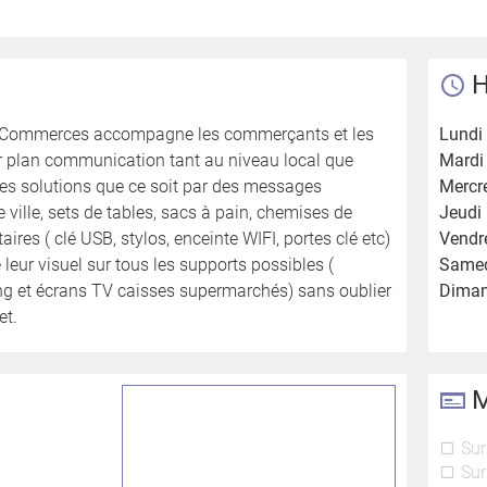
H
et Commerces accompagne les commerçants et les
Lundi 
ur plan communication tant au niveau local que
Mardi 
tes solutions que ce soit par des messages
Mercre
e ville, sets de tables, sacs à pain, chemises de
Jeudi 
aires ( clé USB, stylos, enceinte WIFI, portes clé etc)
Vendre
e leur visuel sur tous les supports possibles (
Samed
ing et écrans TV caisses supermarchés) sans oublier
Diman
et.
M
Sur
Sur