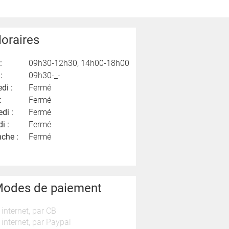
oraires
:
09h30-12h30, 14h00-18h00
:
09h30-_-
di :
Fermé
:
Fermé
di :
Fermé
i :
Fermé
che :
Fermé
odes de paiement
 internet, par CB
 internet, par Paypal