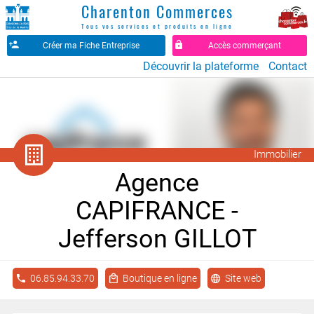
Charenton Commerces
Tous vos services et produits en ligne
Créer ma Fiche Entreprise
Accès commerçant
Découvrir la plateforme
Contact
󱔟
Immobilier
Agence
CAPIFRANCE -
Jefferson GILLOT
06.85.94.33.70
Boutique en ligne
Site web