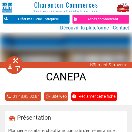
Charenton Commerces
Tous vos services et produits en ligne
Créer ma Fiche Entreprise
Accès commerçant
Découvrir la plateforme
Contact
󱁤
Bâtiment & travaux
󰖵
󰉼
CANEPA
01.48.93.02.84
Site web
Réclamer cette fiche
Présentation
Plomberie, sanitaire, chauffage, contrats d'entretien annuel,