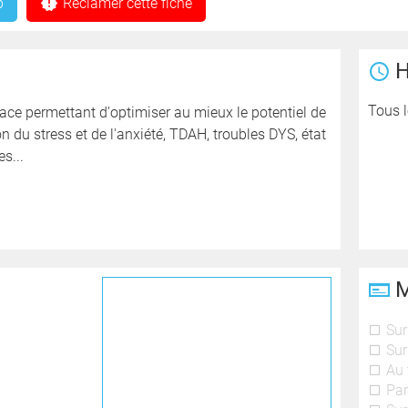
b
Réclamer cette fiche
H
Tous l
cace permettant d'optimiser au mieux le potentiel de
 du stress et de l'anxiété, TDAH, troubles DYS, état
s...
M
Sur
Sur
Au 
Par