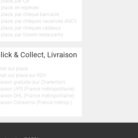
 place, par CB
 place, en espèces
 place, par chèque bancaire
 place, par chèques vacances ANCV
 place, par chèques cadeaux
 place, par tickets restaurants
lick & Collect, Livraison
rait sur place
rait sur place sur RDV
raison gratuite (sur Charenton)
raison UPS (France métropolitaine)
raison DHL (France métropolitaine)
raison Colissimo (France métrop.)