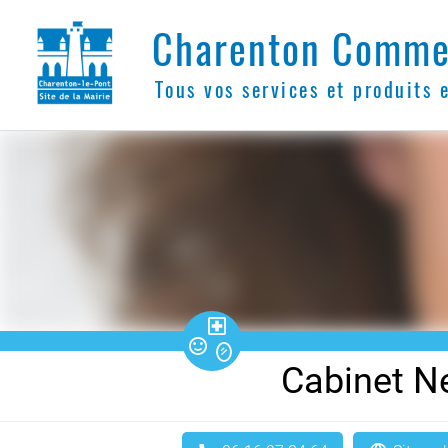
Charenton Comme
Tous vos services et produits 
󰿷
󰇵
󱇽
Cabinet N