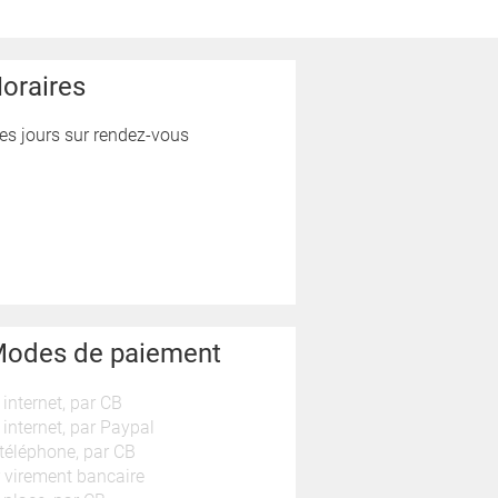
oraires
es jours sur rendez-vous
odes de paiement
 internet, par CB
 internet, par Paypal
téléphone, par CB
 virement bancaire