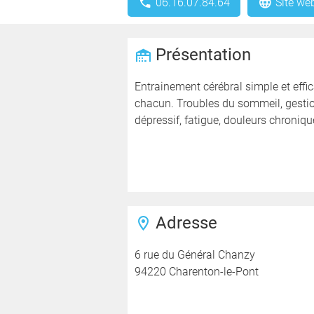
06.16.07.84.64
Site we
Présentation
Entrainement cérébral simple et effi
chacun. Troubles du sommeil, gestion
dépressif, fatigue, douleurs chronique
Adresse
6 rue du Général Chanzy
94220 Charenton-le-Pont