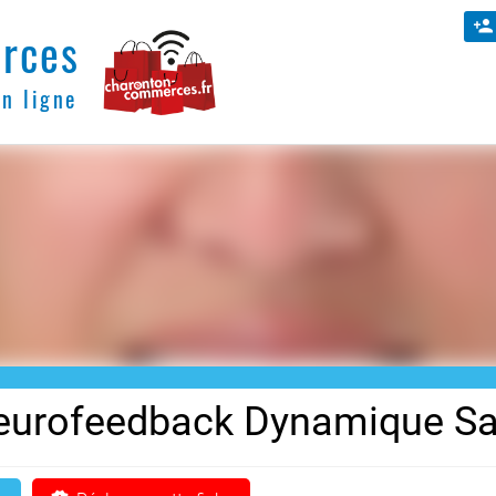
rces
en ligne
eurofeedback Dynamique San