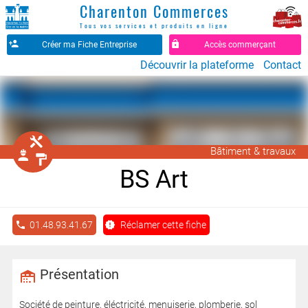
Charenton Commerces
Tous vos services et produits en ligne
Créer ma Fiche Entreprise
Accès commerçant
Découvrir la plateforme
Contact
󱁤
Bâtiment & travaux
󰖵
󰉼
BS Art
01.48.93.41.67
Réclamer cette fiche
Présentation
Société de peinture, éléctricité, menuiserie, plomberie, sol