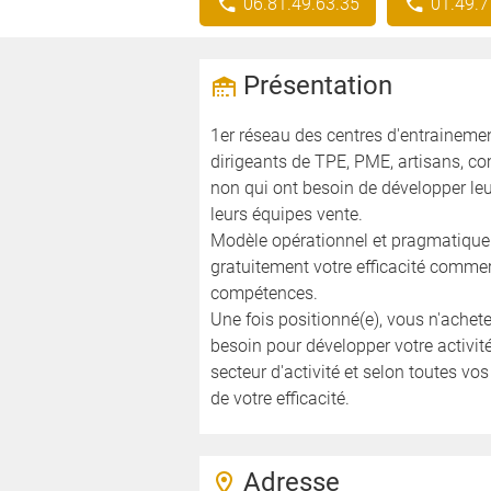
06.81.49.63.35
01.49.7
Présentation
1er réseau des centres d'entrainemen
dirigeants de TPE, PME, artisans, c
non qui ont besoin de développer le
leurs équipes vente.
Modèle opérationnel et pragmatique 
gratuitement votre efficacité commer
compétences.
Une fois positionné(e), vous n'ache
besoin pour développer votre activit
secteur d'activité et selon toutes v
de votre efficacité.
Adresse