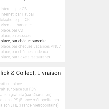
 internet, par CB
 internet, par Paypal
téléphone, par CB
 virement bancaire
 place, par CB
 place, en espèces
 place, par chèque bancaire
 place, par chèques vacances ANCV
 place, par chèques cadeaux
 place, par tickets restaurants
lick & Collect, Livraison
rait sur place
rait sur place sur RDV
raison gratuite (sur Charenton)
raison UPS (France métropolitaine)
raison DHL (France métropolitaine)