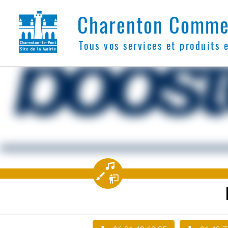
Charenton Comme
Tous vos services et produits 
󰝚
󰃣
󰢐