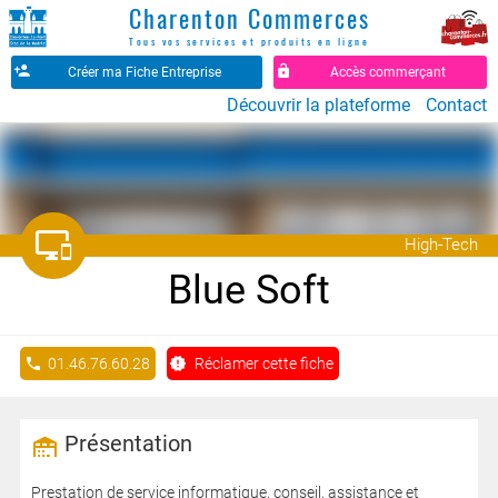
Charenton Commerces
Tous vos services et produits en ligne
Créer ma Fiche Entreprise
Accès commerçant
Découvrir la plateforme
Contact
󰦉
High-Tech
Blue Soft
01.46.76.60.28
Réclamer cette fiche
Présentation
Prestation de service informatique, conseil, assistance et