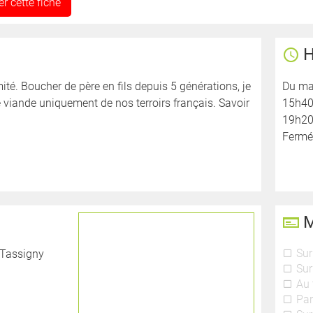
r cette fiche
H
ité. Boucher de père en fils depuis 5 générations, je
Du mar
 viande uniquement de nos terroirs français. Savoir
15h40
19h20
Fermé 
M
Sur
 Tassigny
Sur
Au 
Par