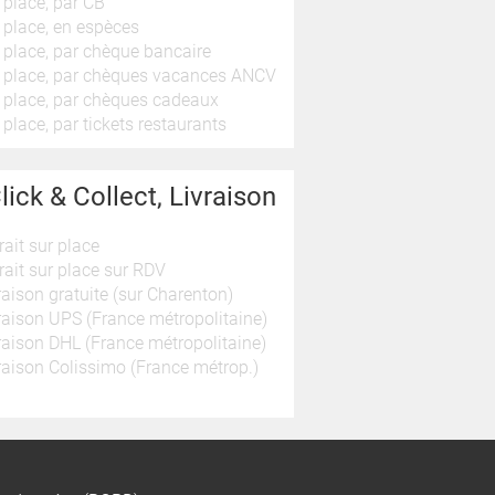
 place, par CB
 place, en espèces
 place, par chèque bancaire
 place, par chèques vacances ANCV
 place, par chèques cadeaux
 place, par tickets restaurants
lick & Collect, Livraison
rait sur place
rait sur place sur RDV
raison gratuite (sur Charenton)
raison UPS (France métropolitaine)
raison DHL (France métropolitaine)
raison Colissimo (France métrop.)