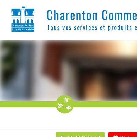
Charenton Comme
Tous vos services et produits 
󰆚
󱊹
󰈺