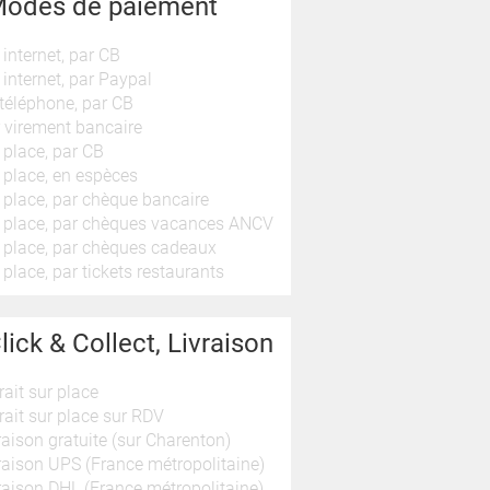
odes de paiement
 internet, par CB
 internet, par Paypal
téléphone, par CB
 virement bancaire
 place, par CB
 place, en espèces
 place, par chèque bancaire
 place, par chèques vacances ANCV
 place, par chèques cadeaux
 place, par tickets restaurants
lick & Collect, Livraison
rait sur place
rait sur place sur RDV
raison gratuite (sur Charenton)
raison UPS (France métropolitaine)
raison DHL (France métropolitaine)