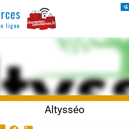
rces
en ligne
Altysséo