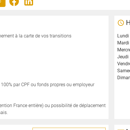
b
H
ment à la carte de vos transitions
Lundi 
Mardi 
Mercre
Jeudi 
Vendre
Samed
Diman
à 100% par CPF ou fonds propres ou employeur
rvention France entière) ou possibilité de déplacement
ais.