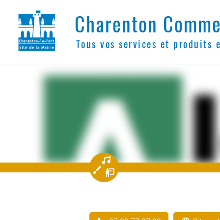
Charenton Comme
Tous vos services et produits 
󰝚
󰃣
󰢐