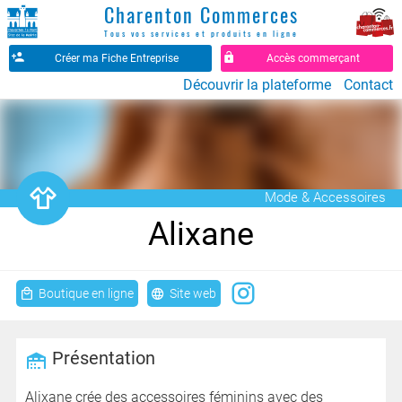
Charenton Commerces
Tous vos services et produits en ligne
Créer ma Fiche Entreprise
Accès commerçant
Découvrir la plateforme
Contact
󰕀
Mode & Accessoires
Alixane
Boutique en ligne
Site web
Présentation
Alixane crée des accessoires féminins avec des