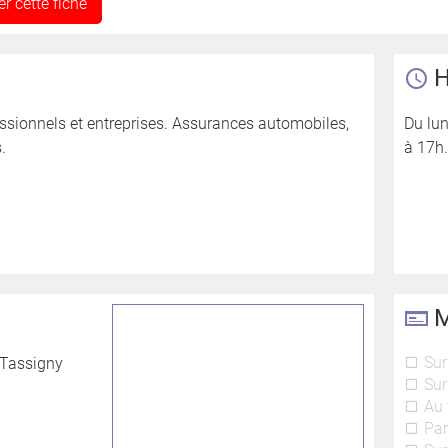
r cette fiche
H
essionnels et entreprises. Assurances automobiles,
Du lun
.
à 17h.
M
Sur
 Tassigny
Sur
Au 
Par