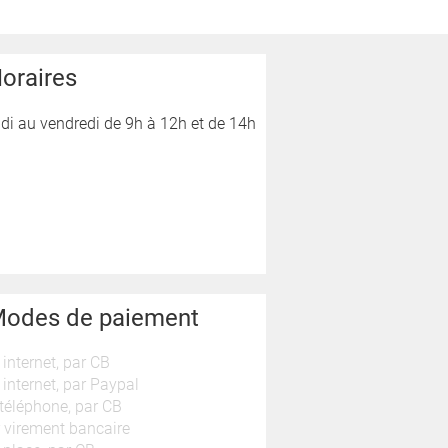
oraires
di au vendredi de 9h à 12h et de 14h
odes de paiement
 internet, par CB
 internet, par Paypal
téléphone, par CB
 virement bancaire