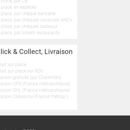
 place, par CB
 place, en espèces
 place, par chèque bancaire
 place, par chèques vacances ANCV
 place, par chèques cadeaux
 place, par tickets restaurants
lick & Collect, Livraison
rait sur place
rait sur place sur RDV
raison gratuite (sur Charenton)
raison UPS (France métropolitaine)
raison DHL (France métropolitaine)
raison Colissimo (France métrop.)